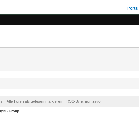
Portal
us
Alle Foren als gelesen markieren
RSS-Synchronisation
MyBB Group
.