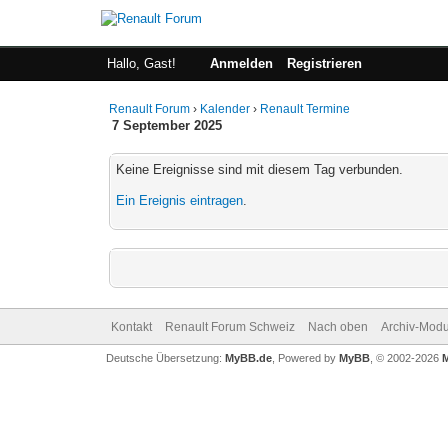
Hallo, Gast!
Anmelden
Registrieren
Renault Forum
›
Kalender
›
Renault Termine
7 September 2025
Keine Ereignisse sind mit diesem Tag verbunden.
Ein Ereignis eintragen
.
Kontakt
Renault Forum Schweiz
Nach oben
Archiv-Mod
Deutsche Übersetzung:
MyBB.de
, Powered by
MyBB
, © 2002-2026